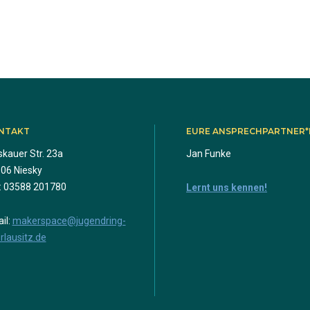
NTAKT
EURE ANSPRECHPARTNER*
kauer Str. 23a
Jan Funke
06 Niesky
.: 03588 201780
Lernt uns kennen!
il:
makerspace@jugendring-
rlausitz.de