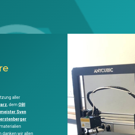
re
tzung aller
warz
, dem
OBI
meister Sven
Gerstenberger
materialien
n danken wir allen