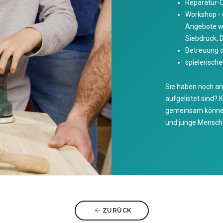
Reparatur-C
Workshop - o
Angebote wi
Siebdruck, 
Betreuung d
spielerisch
Sie haben noch and
aufgelistet sind? 
gemeinsam können 
und junge Mensche
ZURÜCK